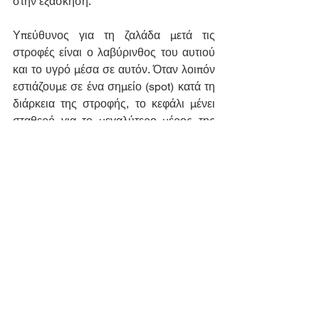
στην εξάσκηση.
Υπεύθυνος για τη ζαλάδα μετά τις 
στροφές είναι ο λαβύρινθος του αυτιού 
και το υγρό μέσα σε αυτόν. Όταν λοιπόν 
εστιάζουμε σε ένα σημείο (spot) κατά τη 
διάρκεια της στροφής, το κεφάλι μένει 
σταθερό για το μεγαλύτερο μέρος της 
και έτσι ο λαβύρινθος δεν προλαβαίνει 
να "ταραχτεί".
Ο χορός είναι απόφαση.
Καταλήγοντας λοιπόν, σαφώς και το εκ 
γενετής χάρισμα ορισμένων ανθρώπων 
δε μπορεί να αμφισβητηθεί. Όμως, αν 
υπάρχει θέληση, γνώση και σωστή 
καθοδήγηση από επαγγελματίες του 
είδους, το αποτέλεσμα είναι εγγυημένο.