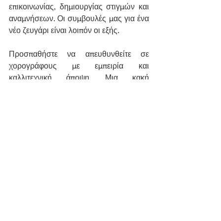
επικοινωνίας, δημιουργίας στιγμών και 
αναμνήσεων. Οι συμβουλές μας για ένα 
νέο ζευγάρι είναι λοιπόν οι εξής.
Προσπαθήστε να απευθυνθείτε σε 
χορογράφους με εμπειρία και 
καλλιτεχνική άποψη. 
Μια κακή 
χορογραφία γάμου είναι χειρότερη από 
καμία χορογραφία γάμου
. Αν εμείς δεν 
έχουμε χρόνο μπορούμε πάντα να σας 
παραπέμψουμε σε κατάλληλους 
συναδέλφους.
Μην αφήνετε την χορογραφία γάμου σας 
για την τελευταία στιγμή
. Οι καλύτερες 
δουλειές μας γίνονται με ζευγάρια που 
έρχονται το λιγότερο έξι μήνες πριν την 
ημέρα του γάμου τους. Ποτέ δεν 
αναλαμβάνουμε δε project που δεν 